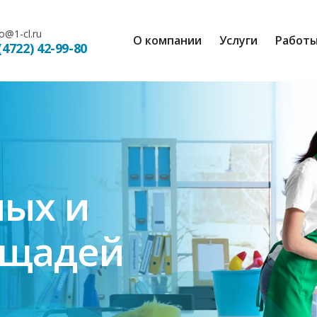
fo@1-cl.ru
О компании
Услуги
Работ
(4722) 42-99-80
ных и
ощадей